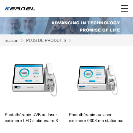
maison
>
PLUS DE PRODUITS
>
Photothérapie UVB au laser
Photothérapie au laser
excimère LED stationnaire 308
excimère 0308 nm stationnaire
nm pour le traitement du
médicale professionnelle CN-
psoriasis vitiligo CN-308D
308C pour le psoriasis vitiligo