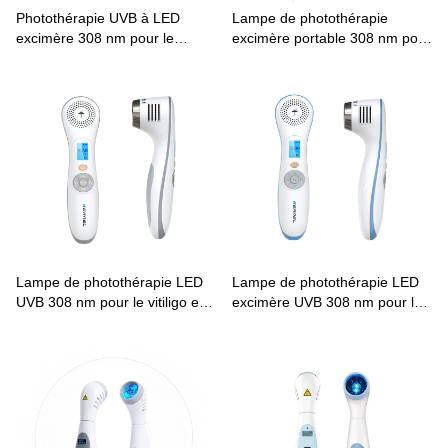
Photothérapie UVB à LED
Lampe de photothérapie
excimère 308 nm pour le
excimère portable 308 nm pour
traitement du psoriasis et du
photothérapie à domicile CN-
vitiligo CN-308A
308B
Lampe de photothérapie LED
Lampe de photothérapie LED
UVB 308 nm pour le vitiligo et
excimère UVB 308 nm pour le
le psoriasis KN-4003B3
traitement du vitiligo et du
psoriasis (KN-4003B4)