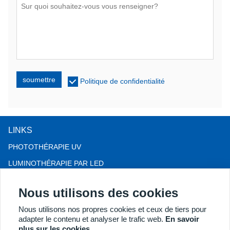
soumettre
Politique de confidentialité
LINKS
PHOTOTHÉRAPIE UV
LUMINOTHÉRAPIE PAR LED
THÉRAPIE CONTRE LA CHUTE DE CHEVEUX LLLT
Nous utilisons des cookies
COLPOSCOPE
Nous utilisons nos propres cookies et ceux de tiers pour
PLUS DE PRODUITS
adapter le contenu et analyser le trafic web.
En savoir
Copyright® 2018 Kernel Medical Equipment Co.,LTD. Adresse de
plus sur les cookies