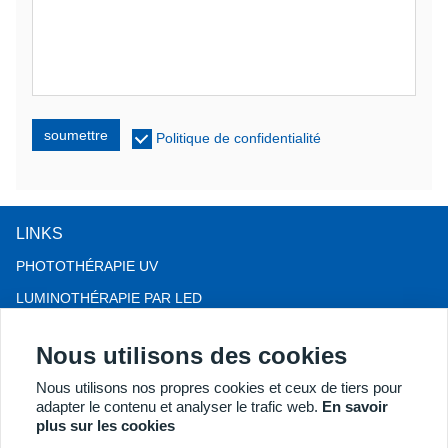
soumettre
Politique de confidentialité
LINKS
PHOTOTHÉRAPIE UV
LUMINOTHÉRAPIE PAR LED
THÉRAPIE CONTRE LA CHUTE DE CHEVEUX LLLT
Nous utilisons des cookies
COLPOSCOPE
Nous utilisons nos propres cookies et ceux de tiers pour
PLUS DE PRODUITS
adapter le contenu et analyser le trafic web.
En savoir
Copyright® 2018 Kernel Medical Equipment Co.,LTD. Adresse de
plus sur les cookies
l'entreprise : 2 Dongshan Rd, Xuzhou Economic Development