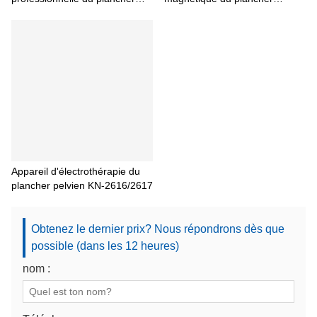
pelvien pour l'incontinence
pelvien de qualité médicale
urinaire et les troubles du
pour le contrôle de la vessie et
plancher pelvien
la récupération post-partum en
cas d'incontinence
Appareil d'électrothérapie du
plancher pelvien KN-2616/2617
Obtenez le dernier prix? Nous répondrons dès que
possible (dans les 12 heures)
nom :