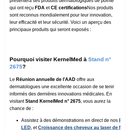
présentera ses produits dermatologiques de pointe
qui ont reçu
FDA
et
CE certifications
Nos produits
sont reconnus mondialement pour leur innovation,
leur efficacité et leur sécurité. Voici un aperçu des
principaux produits qui seront exposés :
Pourquoi visiter KernelMed à
Stand n°
2675
?
Le
Réunion annuelle de l'AAD
offre aux
dermatologues une excellente occasion de se tenir
informés des dernières innovations médicales. En
visitant
Stand KernelMed n° 2675
, vous aurez la
chance de :
Assistez à des démonstrations en direct de nos
Phot
LED
, et
Croissance des cheveux au laser de faible