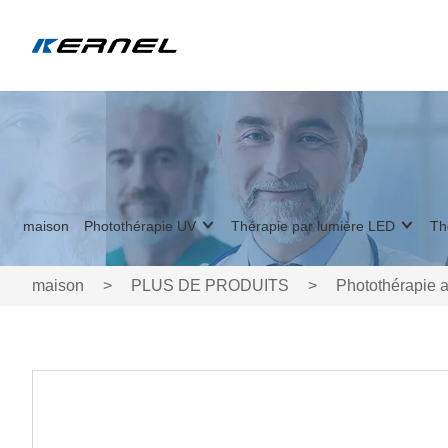
maison
Photothérapie UV
Thérapie par lumière LED
Th
maison
>
PLUS DE PRODUITS
>
Photothérapie a