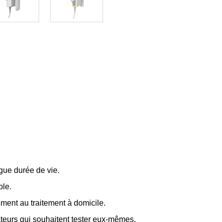
gue durée de vie
.
ble
.
ement au traitement à domicile
.
ateurs qui souhaitent tester eux-mêmes
.