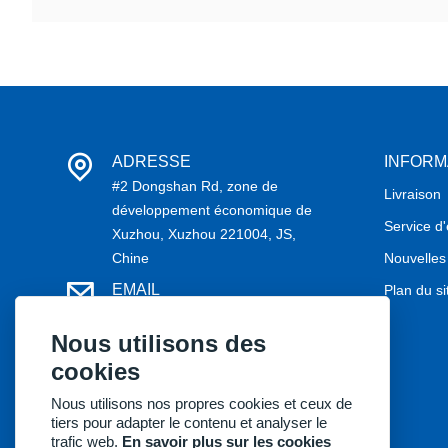
ADRESSE
INFORM
#2 Dongshan Rd, zone de
Livraison
développement économique de
Service d
Xuzhou, Xuzhou 221004, JS,
Chine
Nouvelles
EMAIL
Plan du si
may@kernelmed.com /
service@kernelmed.com
Nous utilisons des
cookies
TÉLÉPHONE
+86-516-87732218
Nous utilisons nos propres cookies et ceux de
tiers pour adapter le contenu et analyser le
trafic web.
En savoir plus sur les cookies