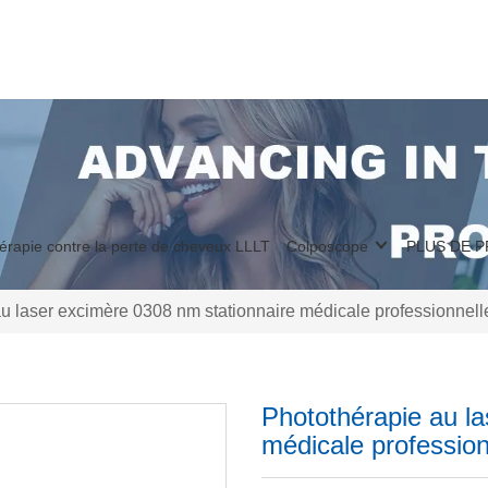
érapie contre la perte de cheveux LLLT
Colposcope
PLUS DE 
u laser excimère 0308 nm stationnaire médicale professionnelle
Photothérapie au la
médicale profession