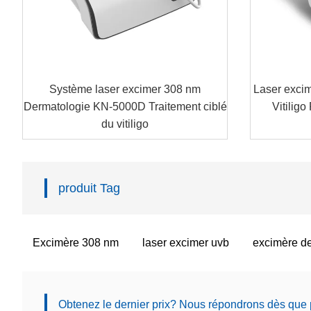
Système laser excimer 308 nm
Laser excim
Dermatologie KN-5000D Traitement ciblé
Vitilig
du vitiligo
produit Tag
Excimère 308 nm
laser excimer uvb
excimère de
Obtenez le dernier prix? Nous répondrons dès que 