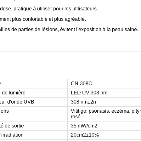
se, pratique à utiliser pour les utilisateurs
.
ement plus confortable et plus agréable
.
lles de parties de lésions, évitent l'exposition à la peau saine.
e
CN-308C
 de lumière
LED UV 308 nm
eur d'onde UVB
308 nm±2n
ions
Vitiligo, psoriasis, eczéma, pity
rosé
té de sortie
35 mW/cm2
irradiation
20cm2
±10%