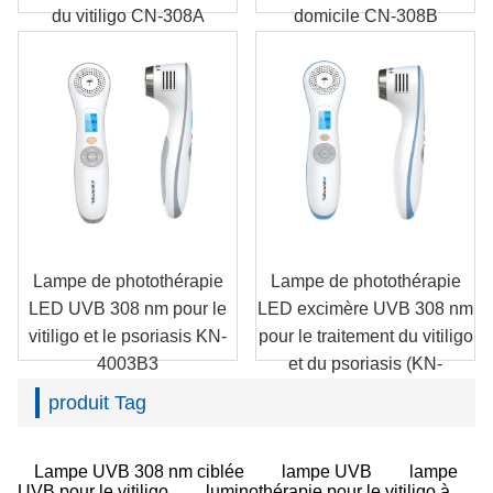
du vitiligo CN-308A
domicile CN-308B
Lampe de photothérapie
Lampe de photothérapie
LED UVB 308 nm pour le
LED excimère UVB 308 nm
vitiligo et le psoriasis KN-
pour le traitement du vitiligo
4003B3
et du psoriasis (KN-
4003B4)
produit Tag
Lampe UVB 308 nm ciblée
lampe UVB
lampe
UVB pour le vitiligo
luminothérapie pour le vitiligo à