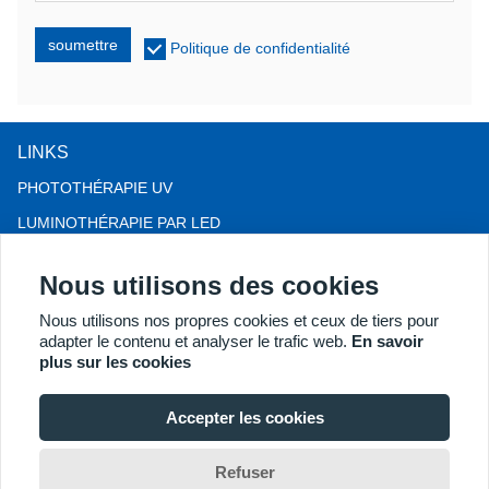
soumettre
Politique de confidentialité
LINKS
PHOTOTHÉRAPIE UV
LUMINOTHÉRAPIE PAR LED
THÉRAPIE CONTRE LA CHUTE DE CHEVEUX LLLT
Nous utilisons des cookies
COLPOSCOPE
Nous utilisons nos propres cookies et ceux de tiers pour
PLUS DE PRODUITS
adapter le contenu et analyser le trafic web.
En savoir
Copyright® 2018 Kernel Medical Equipment Co.,LTD. Adresse de
plus sur les cookies
l'entreprise : 2 Dongshan Rd, Xuzhou Economic Development
Zone, Xuzhou 221004, JS, Chine. Courriel :
Accepter les cookies
may@kernelmed.com
Refuser