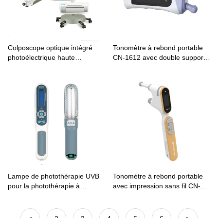
Colposcope optique intégré
Tonomètre à rebond portable
photoélectrique haute
CN-1612 avec double support
résolution HD KN-2200BII
pour l'automesure à domicile
Lampe de photothérapie UVB
Tonomètre à rebond portable
pour la photothérapie à
avec impression sans fil CN-
domicile du psoriasis KN-
1613
4003BL