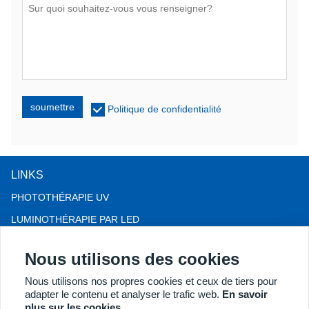
soumettre
Politique de confidentialité
LINKS
PHOTOTHÉRAPIE UV
LUMINOTHÉRAPIE PAR LED
THÉRAPIE CONTRE LA CHUTE DE CHEVEUX LLLT
Nous utilisons des cookies
COLPOSCOPE
Nous utilisons nos propres cookies et ceux de tiers pour
PLUS DE PRODUITS
adapter le contenu et analyser le trafic web.
En savoir
Copyright® 2018 Kernel Medical Equipment Co.,LTD. Adresse de
plus sur les cookies