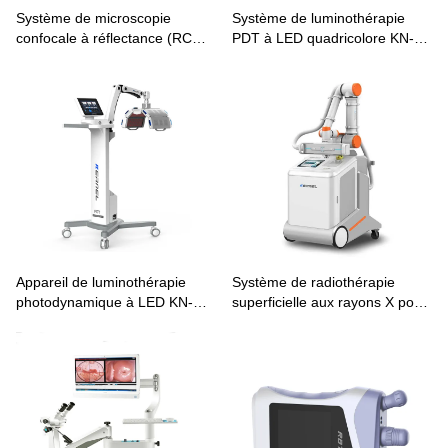
Système de microscopie
Système de luminothérapie
confocale à réflectance (RCM)
PDT à LED quadricolore KN-
RCM-9503
7000L pour le traitement de
l'acné et la régénération
cutanée
Appareil de luminothérapie
Système de radiothérapie
photodynamique à LED KN-
superficielle aux rayons X pour
7000D
les lésions cutanées XT-5601