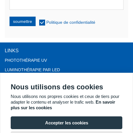
soumettre
Politique de confidentialité
LINKS
PHOTOTHÉRAPIE UV
LUMINOTHÉRAPIE PAR LED
THÉRAPIE CONTRE LA CHUTE DE CHEVEUX LLLT
Nous utilisons des cookies
COLPOSCOPE
Nous utilisons nos propres cookies et ceux de tiers pour
PLUS DE PRODUITS
adapter le contenu et analyser le trafic web.
En savoir
Copyright® 2018 Kernel Medical Equipment Co.,LTD. Adresse de
plus sur les cookies
l'entreprise : 2 Dongshan Rd, Xuzhou Economic Development
Zone, Xuzhou 221004, JS, Chine. Courriel :
Accepter les cookies
may@kernelmed.com