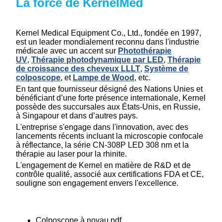
La force de KernelMed
Kernel Medical Equipment Co., Ltd., fondée en 1997,
est un leader mondialement reconnu dans l'industrie
médicale avec un accent sur
Photothérapie
UV
,
Thérapie photodynamique par LED
,
Thérapie
de croissance des cheveux LLLT
,
Système de
colposcope
, et
Lampe de Wood
, etc.
En tant que fournisseur désigné des Nations Unies et
bénéficiant d’une forte présence internationale, Kernel
possède des succursales aux États-Unis, en Russie,
à Singapour et dans d’autres pays.
L'entreprise s'engage dans l'innovation, avec des
lancements récents incluant la microscopie confocale
à réflectance, la série CN-308P LED 308 nm et la
thérapie au laser pour la rhinite.
L'engagement de Kernel en matière de R&D et de
contrôle qualité, associé aux certifications FDA et CE,
souligne son engagement envers l'excellence.
Colposcope à noyau.pdf