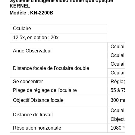
Système d'imagerie vidéo numérique optique
KERNEL
Modèle : KN-2200B
Oculaire
12,5x, en option : 20x
Oculaire 45
Ange Observateur
Oculaire 0°
Oculaire 4
Distance focale de l'oculaire double
Oculaire 0
Se concentrer
Réglage fi
Plage de réglage de l'oculaire
55 à 75 m
Objectif Distance focale
300 mm, en
Oculaire 3
Distance de travail
Objectif 25
Résolution horizontale
1080P