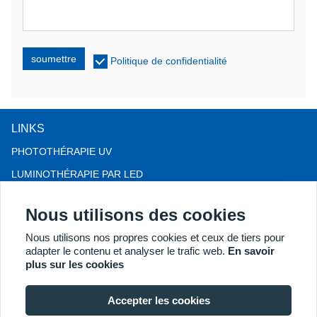
soumettre
Politique de confidentialité
LINKS
PHOTOTHÉRAPIE UV
LUMINOTHÉRAPIE PAR LED
THÉRAPIE CONTRE LA CHUTE DE CHEVEUX LLLT
Nous utilisons des cookies
COLPOSCOPE
Nous utilisons nos propres cookies et ceux de tiers pour
PLUS DE PRODUITS
adapter le contenu et analyser le trafic web.
En savoir
Copyright® 2018 Kernel Medical Equipment Co.,LTD. Adresse de
plus sur les cookies
l'entreprise : 2 Dongshan Rd, Xuzhou Economic Development
Zone, Xuzhou 221004, JS, Chine. Courriel :
Accepter les cookies
may@kernelmed.com