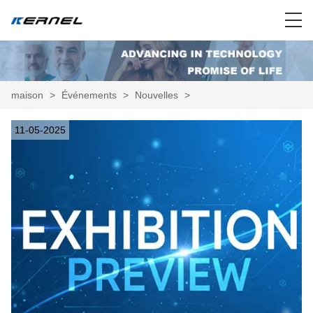
maison
>
Événements
>
Nouvelles
>
11-05-2025