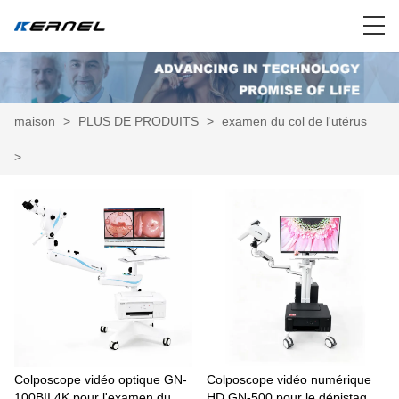
maison
>
PLUS DE PRODUITS
>
examen du col de l'utérus
>
Colposcope vidéo optique GN-
Colposcope vidéo numérique
100BII 4K pour l'examen du col
HD GN-500 pour le dépistage