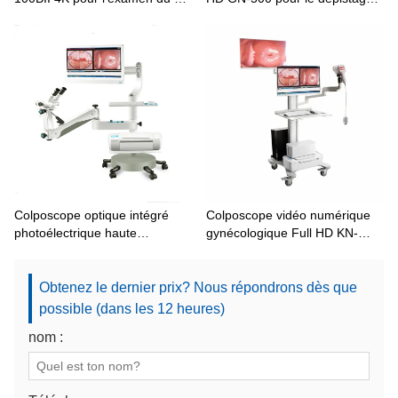
de l'utérus
du cancer du col de l'utérus et
l'examen gynécologique
Colposcope optique intégré
Colposcope vidéo numérique
photoélectrique haute
gynécologique Full HD KN-
résolution HD KN-2200BII
2200IH avec double écran en
option
Obtenez le dernier prix? Nous répondrons dès que
possible (dans les 12 heures)
nom :