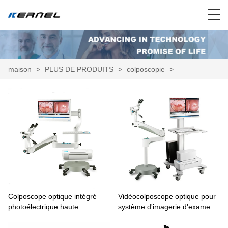
maison
>
PLUS DE PRODUITS
>
colposcopie
>
Colposcope optique intégré
Vidéocolposcope optique pour
photoélectrique haute
système d'imagerie d'examen
résolution HD KN-2200BII
gynécologique KN-2200B