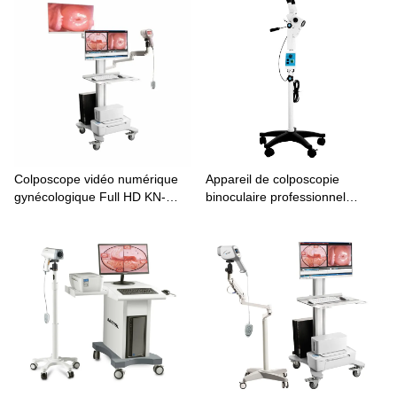
Colposcope vidéo numérique
Appareil de colposcopie
gynécologique Full HD KN-
binoculaire professionnel
2200IH avec double écran en
portable KN-2200BI
option