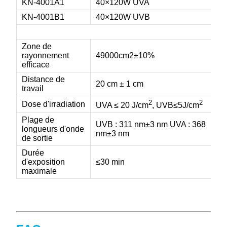
KN-4001A1
40×120W UVA
KN-4001B1
40×120W UVB
Zone de
rayonnement
49000cm2±10%
efficace
Distance de
20 cm ± 1 cm
travail
2
2
Dose d'irradiation
UVA ≤ 20 J/cm
, UVB≤5J/cm
Plage de
UVB : 311 nm
±3 nm UVA : 368
longueurs d'onde
nm
±3 nm
de sortie
Durée
d'exposition
≤30 min
maximale