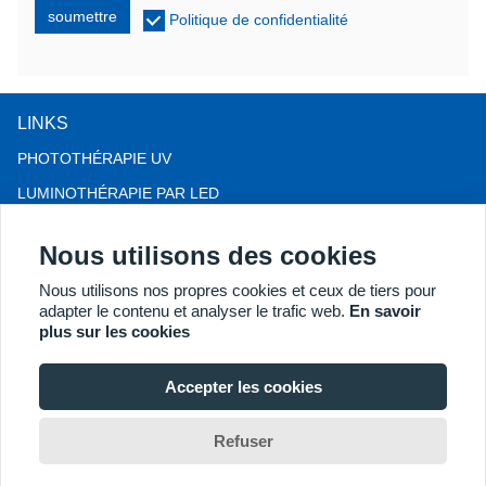
soumettre
Politique de confidentialité
LINKS
PHOTOTHÉRAPIE UV
LUMINOTHÉRAPIE PAR LED
THÉRAPIE CONTRE LA CHUTE DE CHEVEUX LLLT
Nous utilisons des cookies
COLPOSCOPE
Nous utilisons nos propres cookies et ceux de tiers pour
PLUS DE PRODUITS
adapter le contenu et analyser le trafic web.
En savoir
Copyright® 2018 Kernel Medical Equipment Co.,LTD. Adresse de
plus sur les cookies
l'entreprise : 2 Dongshan Rd, Xuzhou Economic Development
Zone, Xuzhou 221004, JS, Chine. Courriel :
Accepter les cookies
may@kernelmed.com
Refuser
Home
Chat
Search
Inquiry