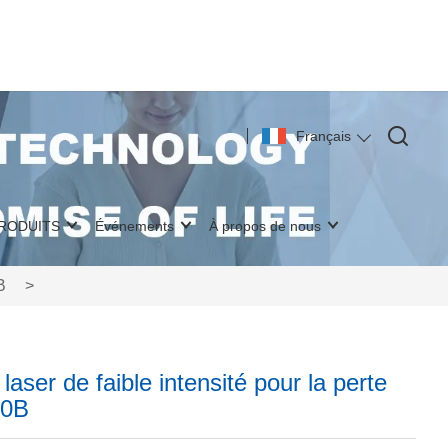
Français
PRODUITS
Événements
À propos de nous
B
>
aser de faible intensité pour la perte
00B