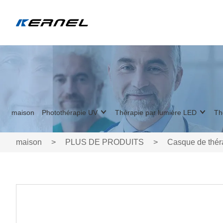
maison
Photothérapie UV
Thérapie par lumière LED
Th
maison
>
PLUS DE PRODUITS
>
Casque de théra