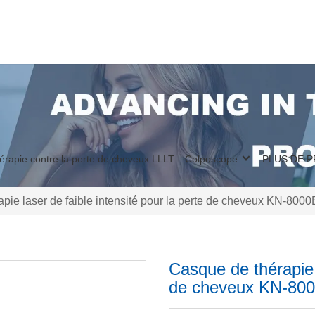
érapie contre la perte de cheveux LLLT
Colposcope
PLUS DE 
pie laser de faible intensité pour la perte de cheveux KN-8000
Casque de thérapie l
de cheveux KN-80