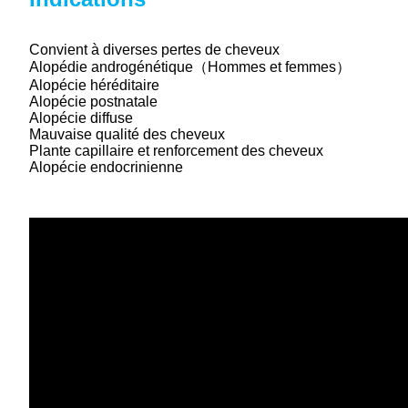
Thérapie laser de faible intensité pour la p
Convient à diverses pertes de cheveux
Alopédie androgénétique（
Hommes et femmes
）
Alopécie héréditaire
Alopécie postnatale
Alopécie diffuse
Mauvaise qualité des cheveux
Plante capillaire et renforcement des cheveux
Alopécie endocrinienne