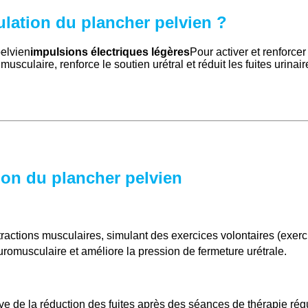
ulation du plancher pelvien ?
pelvien
impulsions électriques légères
Pour activer et renforce
usculaire, renforce le soutien urétral et réduit les fuites urinaire
ion du plancher pelvien
ractions musculaires, simulant des exercices volontaires (exerc
uromusculaire et améliore la pression de fermeture urétrale.
ve de la réduction des fuites après des séances de thérapie régu