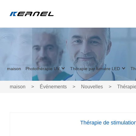
maison
Photothérapie UV
Thérapie par lumière LED
Th
maison
>
Événements
>
Nouvelles
>
Thérapie 
Thérapie de stimulation