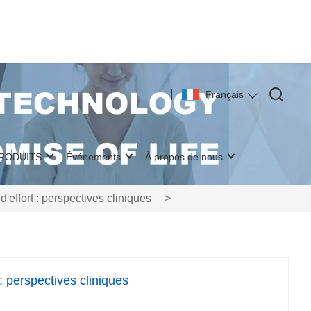
Français
PRODUITS
Événements
À propos de nous
'effort : perspectives cliniques
>
: perspectives cliniques