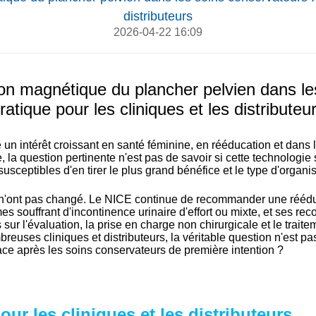
distributeurs
2026-04-22 16:09
ion magnétique du plancher pelvien dans le
ratique pour les cliniques et les distributeu
un intérêt croissant en santé féminine, en rééducation et dans la
 la question pertinente n'est pas de savoir si cette technologie 
usceptibles d'en tirer le plus grand bénéfice et le type d'organ
on n'ont pas changé. Le NICE continue de recommander une réédu
s souffrant d'incontinence urinaire d'effort ou mixte, et ses r
ur l'évaluation, la prise en charge non chirurgicale et le trait
reuses cliniques et distributeurs, la véritable question n'est pas
ace après les soins conservateurs de première intention ?
ur les cliniques et les distributeurs