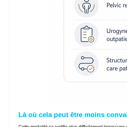
Là où cela peut être moins conva
Cette modalité se justifie plus difficilement lorsqu'une