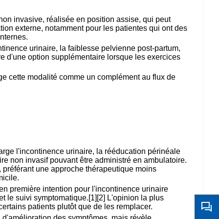
non invasive, réalisée en position assise, qui peut
ation externe, notamment pour les patientes qui ont des
internes.
ntinence urinaire, la faiblesse pelvienne post-partum,
fre d'une option supplémentaire lorsque les exercices
isage cette modalité comme un complément au flux de
rge l'incontinence urinaire, la rééducation périnéale
re non invasif pouvant être administré en ambulatoire.
es, préférant une approche thérapeutique moins
icile.
n première intention pour l'incontinence urinaire
t le suivi symptomatique.[1][2] L'opinion la plus
rtains patients plutôt que de les remplacer.
el d'amélioration des symptômes, mais révèle