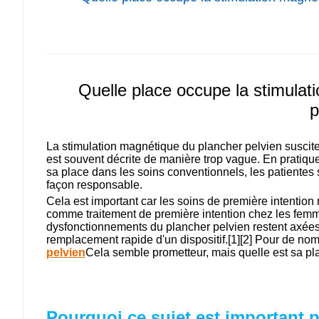
Quelle place occupe la stimulat
p
La stimulation magnétique du plancher pelvien suscite 
est souvent décrite de manière trop vague. En pratique,
sa place dans les soins conventionnels, les patientes s
façon responsable.
Cela est important car les soins de première intenti
comme traitement de première intention chez les femme
dysfonctionnements du plancher pelvien restent axées s
remplacement rapide d'un dispositif.[1][2] Pour de nomb
pelvien
Cela semble prometteur, mais quelle est sa pl
Pourquoi ce sujet est important po