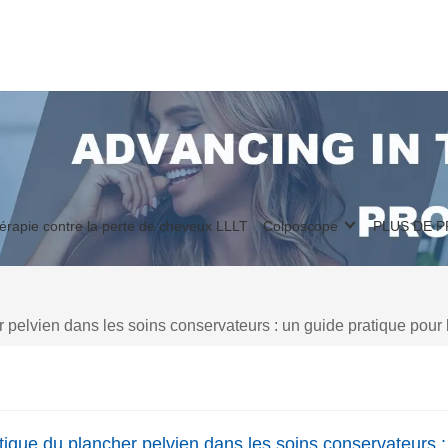
érapie contre la perte de cheveux LLLT
Colposcope
PLUS DE 
elvien dans les soins conservateurs : un guide pratique pour le
ique du plancher pelvien dans les soins conservateurs : u