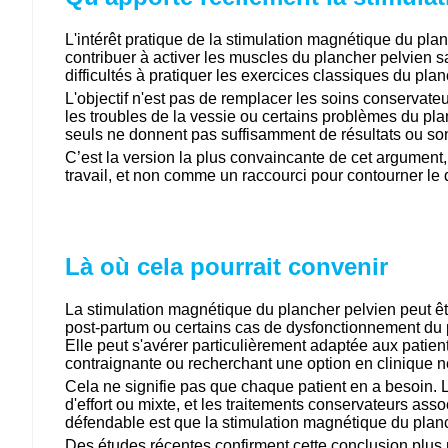
L'intérêt pratique de la stimulation magnétique du plan
contribuer à activer les muscles du plancher pelvien s
difficultés à pratiquer les exercices classiques du pla
L'objectif n'est pas de remplacer les soins conservateu
les troubles de la vessie ou certains problèmes du pla
seuls ne donnent pas suffisamment de résultats ou sont
C’est la version la plus convaincante de cet argument
travail, et non comme un raccourci pour contourner le d
Là où cela pourrait convenir
La stimulation magnétique du plancher pelvien peut êtr
post-partum ou certains cas de dysfonctionnement du p
Elle peut s'avérer particulièrement adaptée aux patien
contraignante ou recherchant une option en clinique n
Cela ne signifie pas que chaque patient en a besoin. L
d'effort ou mixte, et les traitements conservateurs ass
défendable est que la stimulation magnétique du planc
Des études récentes confirment cette conclusion plus 