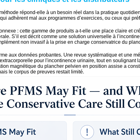
 méthode répond-elle à un besoin réel dans la pratique quotidie
ux qui adhèrent mal aux programmes d’exercices, ou ceux qui pré
connexe : cette gamme de produits a-t-elle une place claire et cré
érale. S’il est décrit comme une solution universelle à l’incont
plément non invasif à la prise en charge conservatrice du planc
forme aux données probantes. Une revue systématique et une mé
tracorporelle pour l'incontinence urinaire, tout en soulignant l
tion magnétique du plancher pelvien en position assise a consta
is le corpus de preuves restait limité.