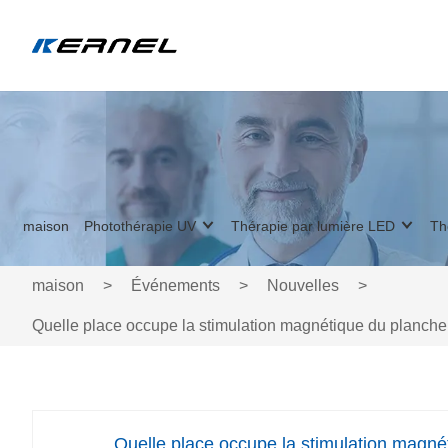
maison
Photothérapie UV
Thérapie par lumière LED
Th
maison
>
Événements
>
Nouvelles
>
Quelle place occupe la stimulation magnétique du plancher p
Quelle place occupe la stimulation magnét