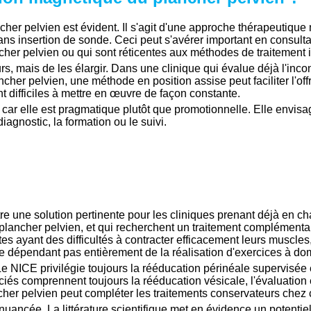
cher pelvien est évident. Il s'agit d'une approche thérapeutique 
ans insertion de sonde. Ceci peut s'avérer important en consult
ncher pelvien ou qui sont réticentes aux méthodes de traitement 
rs, mais de les élargir. Dans une clinique qui évalue déjà l'inco
ncher pelvien, une méthode en position assise peut faciliter l'of
 difficiles à mettre en œuvre de façon constante.
, car elle est pragmatique plutôt que promotionnelle. Elle env
iagnostic, la formation ou le suivi.
e une solution pertinente pour les cliniques prenant déjà en cha
lancher pelvien, et qui recherchent un traitement complémentai
tes ayant des difficultés à contracter efficacement leurs muscl
e dépendant pas entièrement de la réalisation d'exercices à dom
e NICE privilégie toujours la rééducation périnéale supervisée e
ociés comprennent toujours la rééducation vésicale, l'évaluation e
her pelvien peut compléter les traitements conservateurs chez ce
nuancée. La littérature scientifique met en évidence un potenti