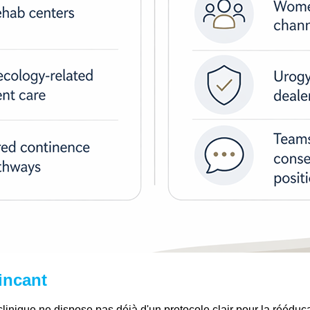
incant
 clinique ne dispose pas déjà d'un protocole clair pour la rééduc