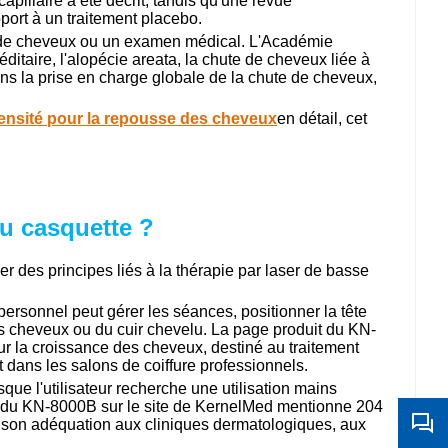
capillaire a été décrit, tandis qu'une revue
port à un traitement placebo.
ffe de cheveux ou un examen médical. L'Académie
taire, l'alopécie areata, la chute de cheveux liée à
dans la prise en charge globale de la chute de cheveux,
intensité pour la repousse des cheveux
en détail, cet
ou casquette ?
r des principes liés à la thérapie par laser de basse
rsonnel peut gérer les séances, positionner la tête
des cheveux ou du cuir chevelu. La page produit du KN-
 la croissance des cheveux, destiné au traitement
 dans les salons de coiffure professionnels.
que l'utilisateur recherche une utilisation mains
 page du KN-8000B sur le site de KernelMed mentionne 204
et son adéquation aux cliniques dermatologiques, aux