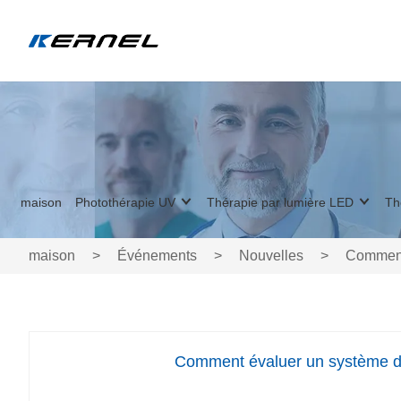
maison
Photothérapie UV
Thérapie par lumière LED
Th
maison
>
Événements
>
Nouvelles
>
Comment 
Comment évaluer un système de