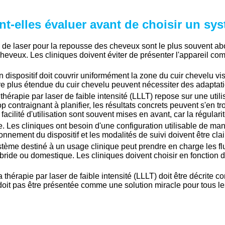
nt-elles évaluer avant de choisir un sy
es de laser pour la repousse des cheveux sont le plus souvent a
heveux. Les cliniques doivent éviter de présenter l'appareil c
n dispositif doit couvrir uniformément la zone du cuir chevelu v
ture plus étendue du cuir chevelu peuvent nécessiter des adaptat
 thérapie par laser de faible intensité (LLLT) repose sur une utilis
u trop contraignant à planifier, les résultats concrets peuvent s'e
acilité d'utilisation sont souvent mises en avant, car la régulari
le. Les cliniques ont besoin d'une configuration utilisable de man
tionnement du dispositif et les modalités de suivi doivent être cla
ystème destiné à un usage clinique peut prendre en charge les fl
ide ou domestique. Les cliniques doivent choisir en fonction d
 thérapie par laser de faible intensité (LLLT) doit être décrite
doit pas être présentée comme une solution miracle pour tous l