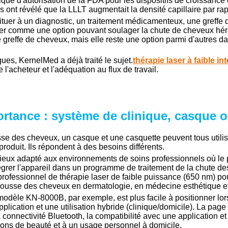
rique d'autorisation de la FDA pour les dispositifs de croissance 
ont révélé que la LLLT augmentait la densité capillaire par rap
bstituer à un diagnostic, un traitement médicamenteux, une gre
r comme une option pouvant soulager la chute de cheveux hérédi
ne greffe de cheveux, mais elle reste une option parmi d'autres 
es, KernelMed a déjà traité le sujet.
thérapie laser à faible 
l'acheteur et l'adéquation au flux de travail.
ortance : système de clinique, casque 
se des cheveux, un casque et une casquette peuvent tous utilise
roduit. Ils répondent à des besoins différents.
eux adapté aux environnements de soins professionnels où le pe
intégrer l'appareil dans un programme de traitement de la chute 
essionnel de thérapie laser de faible puissance (650 nm) pour
repousse des cheveux en dermatologie, en médecine esthétique et
modèle KN-8000B, par exemple, est plus facile à positionner lors
h/application et une utilisation hybride (clinique/domicile). La
 connectivité Bluetooth, la compatibilité avec une application 
lons de beauté et à un usage personnel à domicile.