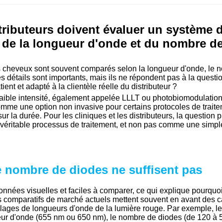
stributeurs doivent évaluer un système 
 de la longueur d'onde et du nombre d
s cheveux sont souvent comparés selon la longueur d'onde, le n
détails sont importants, mais ils ne répondent pas à la question 
patient et adapté à la clientèle réelle du distributeur ?
 faible intensité, également appelée LLLT ou photobiomodulation,
mme une option non invasive pour certains protocoles de trait
sur la durée. Pour les cliniques et les distributeurs, la questi
 véritable processus de traitement, et non pas comme une simp
e nombre de diodes ne suffisent pas
onnées visuelles et faciles à comparer, ce qui explique pourq
 comparatifs de marché actuels mettent souvent en avant des ca
plages de longueurs d'onde de la lumière rouge. Par exemple, l
ur d'onde (655 nm ou 650 nm), le nombre de diodes (de 120 à 