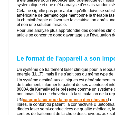
a été utilisée pour l'alopécie androgénétique et l'histo
systématique et une méta-analyse d'essais randomisés 
Cela ne signifie pas pour autant qu'elle doive se su
américaine de dermatologie mentionne la thérapie lase
la chimiothérapie et favoriser la cicatrisation après u
et non une solution miracle.
Pour une analyse plus approfondie des données cliniqu
article se concentre donc davantage sur l'évaluation de 
Le format de l'appareil a son imp
Un système de traitement laser clinique pour la repous
énergie (LLLT), mais il ne s'agit pas du même type de p
Un système destiné aux cliniques est généralement mi
de traitement, informer le patient de ses attentes et 
8000A de KernelMed le présente comme un système prof
non invasif du cuir chevelu et à la stimulation de la 
UN
casque laser pour la repousse des cheveux
Le 
libres, le confort du patient, la connectivité Bluetoot
diodes laser semi-conductrices de qualité médicale, la
centres de traitement de la chute des cheveux, aux sa