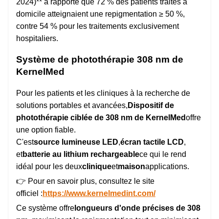
2024)** a rapporté que 72 % des patients traités à
domicile atteignaient une repigmentation ≥ 50 %,
contre 54 % pour les traitements exclusivement
hospitaliers.
Système de photothérapie 308 nm de
KernelMed
Pour les patients et les cliniques à la recherche de
solutions portables et avancées,
Dispositif de
photothérapie ciblée de 308 nm de KernelMed
offre
une option fiable.
C'est
source lumineuse LED
,
écran tactile LCD
,
et
batterie au lithium rechargeable
ce qui le rend
idéal pour les deux
clinique
et
maison
applications.
👉 Pour en savoir plus, consultez le site
officiel :
https://www.kernelmedint.com/
Ce système offre
longueurs d'onde précises de 308