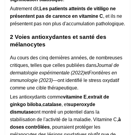
Autrement dit,
Les patients atteints de vitiligo ne
présentent pas de carence en vitamine C
, et ils ne
présentent pas non plus d'accumulation pathologique.
2 Voies antioxydantes et santé des
mélanocytes
Au cours des cinq dernières années, de nombreuses
critiques, telles que celles publiées dans
Journal de
dermatologie expérimentale (2022)
et
Frontières en
immunologie (2023)
—ont identifié le stress oxydatif
comme une cible thérapeutique.
Les antioxydants comme
vitamine E
,
extrait de
ginkgo biloba
,
catalase
, et
superoxyde
dismutase
ont montré un potentiel dans la
stabilisation de l'activité de la maladie. Vitamine C,
à
doses contrôlées
, pourraient protéger les
mélanocytes des lésions oxydatives plutôt que de